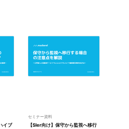
セミナー資料
ハイブ
【SIer向け】
保守から監視へ移行