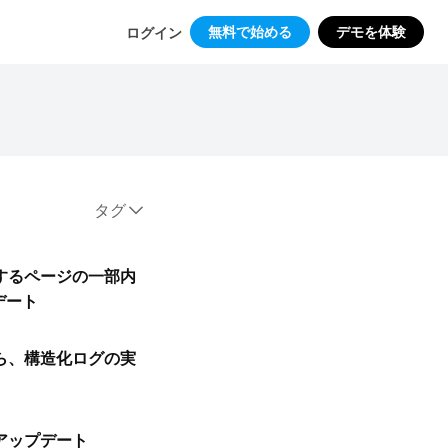
無料で始める
デモを体験
ログイン
タグ
するページの一部内
デート
ら、構造化ログの実
アップデート