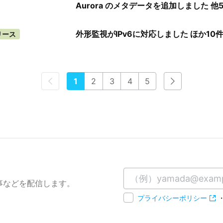
Aurora のメタデータを追加しました 
外形監視がIPv6に対応しました ほか1
リース
1
2
3
4
5
事などを配信します。
プライバシーポリシー