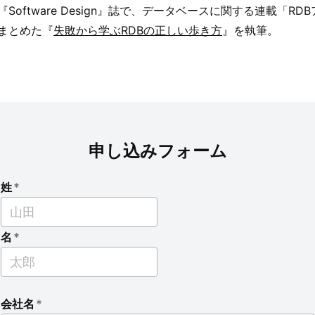
『Software Design』誌で、データベースに関する連載「R
まとめた『
失敗から学ぶRDBの正しい歩き方
』を執筆。
申し込みフォーム
姓
*
名
*
会社名
*