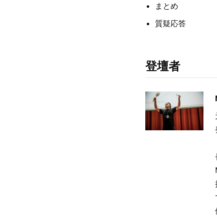
まとめ
質疑応答
登壇者