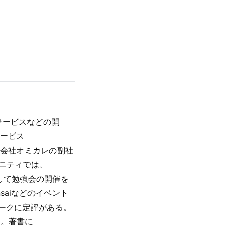
サービスなどの開
サービス
r）、株式会社オミカレの副社
ミュニティでは、
事として勉強会の開催を
ansaiなどのイベント
ークに定評がある。
属。著書に