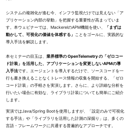
システムの複雑化が進む今、インフラ監視だけでは見えない「ア
プリケーション内部の挙動」を把握する重要性が高まっていま
す。
本ウェビナーでは、MackerelのAPM機能を使い、
「まずは
動かして、可視化の価値を体感する」
ことをゴールに、実践的な
導入手法を解説します。
本セミナーの目玉は、
業界標準の OpenTelemetry の「ゼロコー
ド計装」を活用した、アプリケーションを変更しないAPMの導
入手法
です。エージェントを導入するだけで、ソースコードを一
行も書き換えることなくトレース情報の収集を開始する、「ゼロ
コード計装」の手軽さを実演します。さらに、より詳細な分析を
行いたい場合に有効な、ライブラリ計装についても簡単にご紹介
します。
実演ではJava/Spring Bootを使用しますが、「設定のみで可視化
する手法」や「ライブラリを活用した計測の深掘り」は、多くの
言語・フレームワークに共通する普遍的なアプローチです。