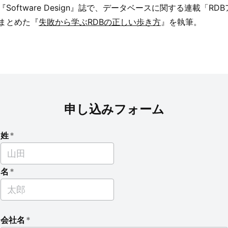
『Software Design』誌で、データベースに関する連載「R
まとめた『
失敗から学ぶRDBの正しい歩き方
』を執筆。
申し込みフォーム
姓
*
名
*
会社名
*