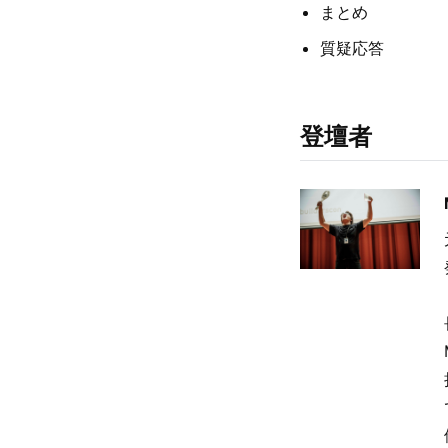
まとめ
質疑応答
登壇者