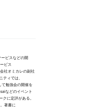
サービスなどの開
サービス
r）、株式会社オミカレの副社
ミュニティでは、
事として勉強会の開催を
ansaiなどのイベント
ークに定評がある。
属。著書に